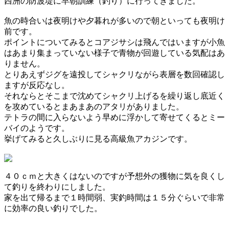
西洲の防波堤に早朝訓練（釣り）に行ってきました。
魚の時合いは夜明けや夕暮れが多いので朝といっても夜明け
前です。
ポイントについてみるとコアジサシは飛んではいますが小魚
はあまり集まっていない様子で青物が回遊している気配はあ
りません。
とりあえずジグを遠投してシャクリながら表層を数回確認し
ますが反応なし。
それならとそこまで沈めてシャクリ上げるを繰り返し底近く
を攻めているとまあまあのアタリがありました。
テトラの間に入らないよう早めに浮かして寄せてくるとミー
バイのようです。
挙げてみると久しぶりに見る高級魚アカジンです。
４０ｃｍと大きくはないのですが予想外の獲物に気を良くし
て釣りを終わりにしました。
家を出て帰るまで１時間弱、実釣時間は１５分ぐらいで非常
に効率の良い釣りでした。